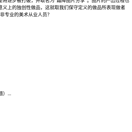
壁垒将逐步被打破，并取名为“霜降图片分享”。图片的产出过程也
意义上的独创性做品，这就取我们保守定义的做品所表现做者
并非专业的美术从业人员？
...