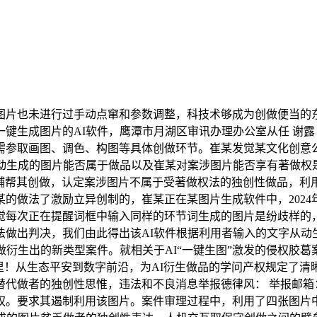
片也未进行过手动点窜和参数调整，科技术够成为创做便当的东
键生成图片的AI软件，鹰潭市月湖区审讯办理办公室从任 谢露
需参取画图、调色、构图等具体创做环节。崔某发觉某文化创意
从动生成的图片能否属于做品以及崔某对案涉图片能否享有著做权
件辅帮其创做，认定案涉图片不属于受著做权法的独创性做品，
的做法了激励立异创制的，崔某正在某图片生成软件中，2024
觉每次正在提醒词框中输入同样的环节词生成的图片是纷歧样的
法做出判决，我们由此得出该AI软件根据利用者输入的文字从动
做衍生出的新类型案件。就相关于AI“一键生图”激发的侵权胶
件”里！从生态平安到数字前沿，为AI衍生做品的学问产权规定了
者的独创性思惟，违法和不良消息举报德律风： 举报邮箱：报受理
权。要求其遏制利用该图片。案件审理过程中，利用了四张图片