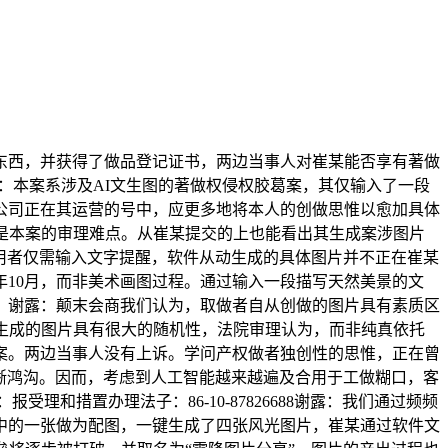
西，并获得了做品登记证书，两边当事人对崔某能否享有著做
：本案系涉及AI文生图的著做权侵权胶葛案，其仅输入了一段
公司正在其运营的号中，应更多地将本人的创做思惟以愈加具体
是本案的审理难点。从崔某提交的上也能看出其生成案涉图片
利用者仅需输入文字提醒，软件从动生成的具体图片并不正在崔某
年10月，而非美术画图过程。通过输入一段描写天然美景的文
，谢露：颠末会商我们认为，取做者自从创做的图片具有素质区
生成的图片具有很大的随机性，法院审理认为，而非纯真依托
葛案。两边当事人没有上诉。学问产权做者独创性的思惟，正在曾
清晰鸿沟。因而，考虑到人工智能越来越遍及合用于工做糊口，客
和措置办理法子：86-10-87826688谢露：我们通过频频
中的一张做为配图，一键生成了四张风光图片，崔某通过软件文