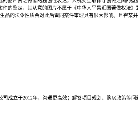
键生成的图片贫乏做者的独创性表达，人机交互取保守创做之间的
，案件的鉴定，其从意的图片不属于《中华人平易近国著做权法》
衍生品的法令性质会对此后雷同案件审理具有很大影响。且崔某
成立于2012年，沟通更高效；解答项目规划、购房政策等问题）