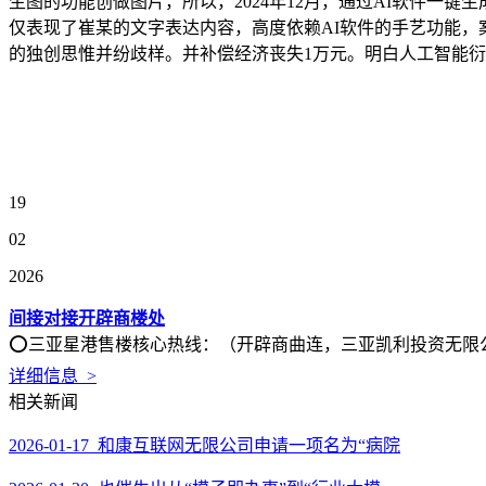
生图的功能创做图片，所以，2024年12月，通过AI软件一
仅表现了崔某的文字表达内容，高度依赖AI软件的手艺功能
的独创思惟并纷歧样。并补偿经济丧失1万元。明白人工智能
19
02
2026
间接对接开辟商楼处
⭕三亚星港售楼核心热线：（开辟商曲连，三亚凯利投资无限公司
详细信息 >
相关新闻
2026-01-17 和康互联网无限公司申请一项名为“病院