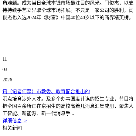
角难题。成为当日全球本钱市场最注目的风光。闫俊杰，以支
持持续手艺立异取全球市场拓展。不只是一家公司的胜利，闫
俊杰也入选2024年《财富》中国40位40岁以下的商界精英榜。
11
03
2026
讯（记者何蕊）市教委、教育配合推出的
沉点培育涉外人才。及多个办事国度计谋的招生专业，节目将
把全国百余所正在京招生的高校高着儿消息汇集成册，聚焦人
工智能、新能源、新一代消息手...
详细信息 >
相关新闻