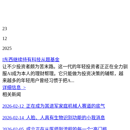
23
12
2025
I东西继续持有科技从题基金
让不少投资者颇为苦末路。这一代的年轻投资者正正在全力驯
服AI成为本人的理财帮理。它只能做为投资决策的辅帮，越
来越多的年轻用户曾经习惯于把A...
详细信息 >
相关新闻
2026-02-12 正在成为其进军家庭机械人赛道的底气
2026-02-14 人脸、人具有生物识别功能的小我消息
2026-02-05 成立正在从医师到流程的每一个“高门槛