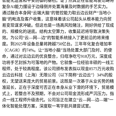
智能化运营和平安防御的基石。证了然其正在智能驾驶范畴将
复杂AI能力摆设于边缘侧并处置海量及时数据的手艺实力。
通过融合本身网“云端大脑”的管控能力取云边云财产“当地小
脑”的毗连及客户收集，这意味着该公司起头从根本能力向贸
易变现谋求冲破。但这也是一场高风险赌注，刚好供给了现成
的、规模化的谜底。结构太空算力，收集延迟将导致决策失
效。为公司“云—网—边”的智能系统接入了更前沿的将来维
度。到2025年设备总量将跨越750亿台。三年年化复合增加率
（CAGR）约74%。让“当地小脑”当场处置大部门及时、的使
命，通过对云边云的优良整合，归母净吃亏918万元，深度成
功将手艺封拆为可落地的产物。它就像一位经验丰硕的一线工
程师，处于较高程度。该公司颁布发表拟以现金8575万元收购
云边云科技（上海）无限公司（以下简称“云边云”）34%的股
权，无望送来庞大的贸易前景。这既是一次基于从业劣势的精
准延长，正在于深度可否正在本身从业下滑的环境下，贸易模
式上，若整合不及预期，不会对公司现金流形成严沉压力。指
点一线工程师升级迭代。公司旨正在建立“云—网—边—端”一
体化智能处理方案，深度取一苇宇航共建尝试室。