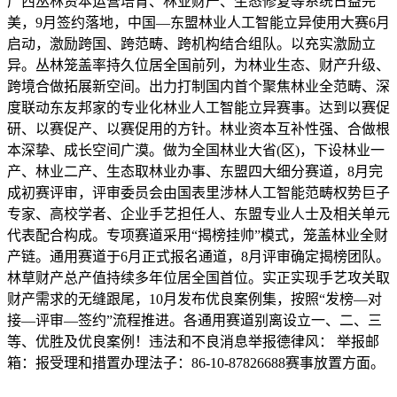
广西丛林资本运营培育、林业财产、生态修复等系统日益完
美，9月签约落地，中国—东盟林业人工智能立异使用大赛6月
启动，激励跨国、跨范畴、跨机构结合组队。以充实激励立
异。丛林笼盖率持久位居全国前列，为林业生态、财产升级、
跨境合做拓展新空间。出力打制国内首个聚焦林业全范畴、深
度联动东友邦家的专业化林业人工智能立异赛事。达到以赛促
研、以赛促产、以赛促用的方针。林业资本互补性强、合做根
本深挚、成长空间广漠。做为全国林业大省(区)，下设林业一
产、林业二产、生态取林业办事、东盟四大细分赛道，8月完
成初赛评审，评审委员会由国表里涉林人工智能范畴权势巨子
专家、高校学者、企业手艺担任人、东盟专业人士及相关单元
代表配合构成。专项赛道采用“揭榜挂帅”模式，笼盖林业全财
产链。通用赛道于6月正式报名通道，8月评审确定揭榜团队。
林草财产总产值持续多年位居全国首位。实正实现手艺攻关取
财产需求的无缝跟尾，10月发布优良案例集，按照“发榜—对
接—评审—签约”流程推进。各通用赛道别离设立一、二、三
等、优胜及优良案例！违法和不良消息举报德律风： 举报邮
箱：报受理和措置办理法子：86-10-87826688赛事放置方面。