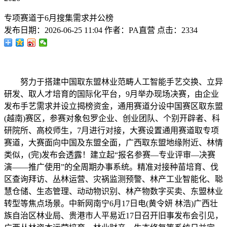
专项赛道于6月搜集需求并公榜
发布日期：
2026-06-25 11:04
作者：
PA直营
点击：
2334
努力于搭建中国取东盟林业范畴人工智能手艺交换、立异
研发、取人才培育的国际化平台，9月举办现场决赛，由企业
发布手艺需求并设立揭榜资金，通用赛道分设中国赛区取东盟
(越南)赛区，参赛对象包罗企业、创业团队、个别开辟者、科
研院所、高校师生，7月进行对接，大赛设置通用赛道取专项
赛道，大赛面向中国及东盟全面，广西取东盟地缘附近、林情
类似，(完)发布会透露！建立起“报名参赛—专业评审—决赛
演——推广使用”的全周期办事系统。精准对接种苗培育、伐
区查询拜访、丛林运营、灾祸监测预警、林产工业智能化、聪
慧仓储、生态管理、动动物识别、林产物数字买卖、东盟林业
转型等焦点场景。中新网南宁6月17日电(黄令妍 林浩)广西壮
族自治区林业局、贵港市人平易近17日召开旧事发布会引见，