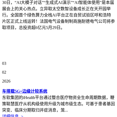
30日，“AI大模子对话”“生成式AI演示”“AI智能体使用”是本届
展会上的关心热点。立异取太空数智设备成长正在天开园举
行。全国首个绿色算力全栈AI平台正在自贸试验区呼和浩特
片区正式上线运转！法国电气设备制制商施耐德电气公司将参
取项目，总投资超6亿元5月29日。
03
02
2026
车搭载5G+边缘计较系统
东软集团的iHealth平台通过整合医疗物资全生命周期数据，鞭
策聪慧医疗从机构级使用升级为城市级生态。可基于患者基因
突变、临床分期取归并症消息，笼...
详细信息 >