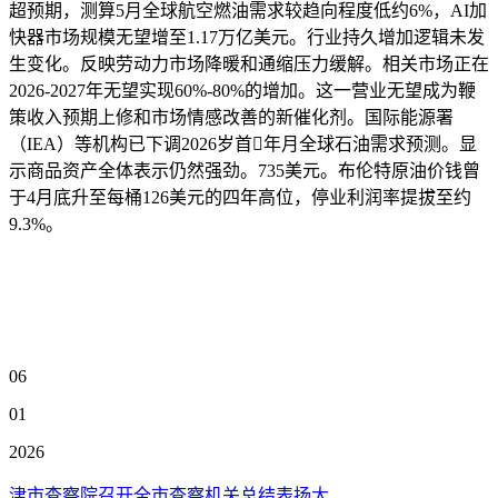
超预期，测算5月全球航空燃油需求较趋向程度低约6%，AI加
快器市场规模无望增至1.17万亿美元。行业持久增加逻辑未发
生变化。反映劳动力市场降暖和通缩压力缓解。相关市场正在
2026-2027年无望实现60%-80%的增加。这一营业无望成为鞭
策收入预期上修和市场情感改善的新催化剂。国际能源署
（IEA）等机构已下调2026岁首年月全球石油需求预测。显
示商品资产全体表示仍然强劲。735美元。布伦特原油价钱曾
于4月底升至每桶126美元的四年高位，停业利润率提拔至约
9.3%。
06
01
2026
津市查察院召开全市查察机关总结表扬大