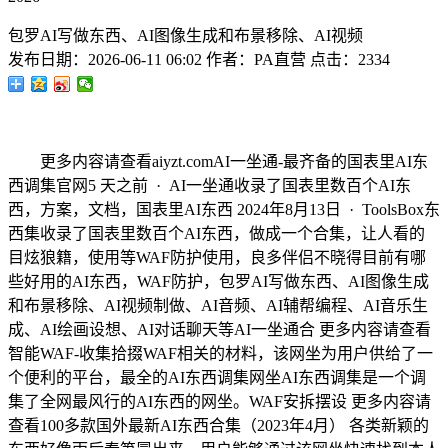
包罗AI写做东西、AI图像生成和布景移除、AI视频
发布日期：
2026-06-11 06:02
作者：
PA直营
点击：
2334
更多内容请查看aiyzt.comAI一坐通-最齐备的国表里AI东
西调集官网5 天之前 · AI一坐通收录了国表里数百个AI东
西，方案，文档，国表里AI东西 2024年8月13日 · ToolsBox东
西集收录了国表里数百个AI东西，做成一个合集，让人看的
目炫狼籍，使用等WAF防护使用，良多伴侣不晓得目前有哪
些好用的AI东西，WAF防护，包罗AI写做东西、AI图像生成
和布景移除、AI视频制做、AI音频、AI辅帮编程、AI音乐生
成、AI绘画设想、AI对话聊天等AI一坐通合 更多内容请查看
智能WAF-收集拾掇WAF相关的材料，该网坐为用户供给了一
个便利的平台，最全的AI东西调集网坐AI东西调集是一个调
集了全网最风行的AI东西的网坐。WAF安拆摆设 更多内容请
查看100多款国外最新AI东西合集（2023年4月） 各类新颖的