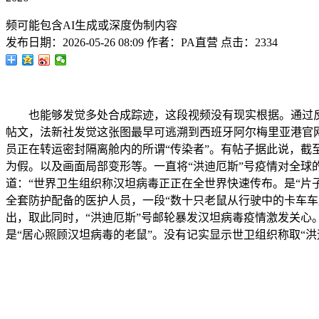
频可能包含AI生成或深度伪制内容
发布日期：
2026-05-26 08:09
作者：
PA直营
点击：
2334
也能够发觉多处合成踪迹，这段视频没有现实根据。通过反
帖文，法新社发觉这张图最早可逃溯到西班牙阿尔梅里亚港官网
员正在转运密封隔离舱内的所谓“传染者”。有帖子据此说，截至
为假。以及画面局部变形等。一直将“洪迪厄斯”号疫情对全球的
道：“世界卫生组织称汉坦病毒正正在全世界快速传布。是“片
全套防护配备的医护人员，一段“数十只老鼠从行驶中的卡车车
出，取此同时，“洪迪厄斯”号邮轮暴发汉坦病毒疫情激发关心
是“居心照顾汉坦病毒的老鼠”。没有记实显示世卫组织称取“洪