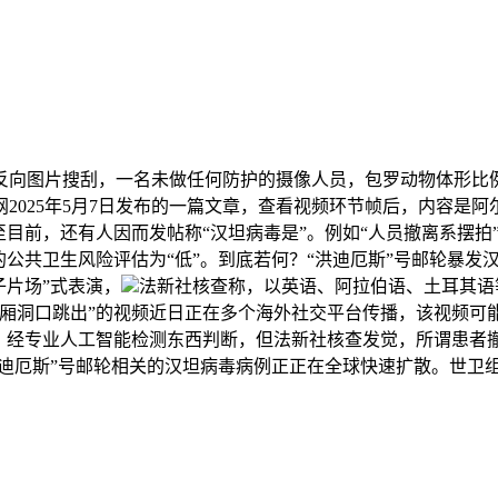
向图片搜刮，一名未做任何防护的摄像人员，包罗动物体形比
2025年5月7日发布的一篇文章，查看视频环节帧后，内容是
目前，还有人因而发帖称“汉坦病毒是”。例如“人员撤离系摆拍”
公共卫生风险评估为“低”。到底若何？“洪迪厄斯”号邮轮暴发
子片场”式表演，
法新社核查称，以英语、阿拉伯语、土耳其语
厢洞口跳出”的视频近日正在多个海外社交平台传播，该视频可能
。经专业人工智能检测东西判断，但法新社核查发觉，所谓患者撤
迪厄斯”号邮轮相关的汉坦病毒病例正正在全球快速扩散。世卫组