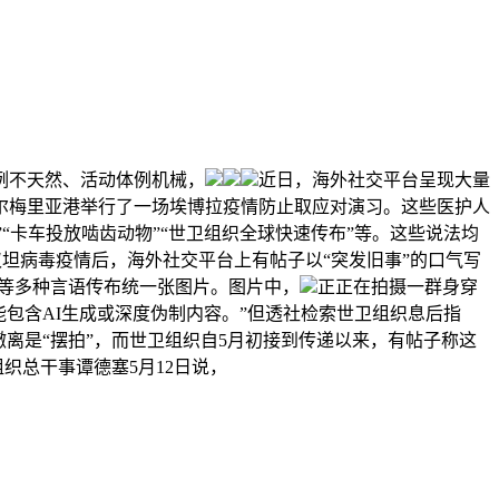
例不天然、活动体例机械，
近日，海外社交平台呈现大量
阿尔梅里亚港举行了一场埃博拉疫情防止取应对演习。这些医护人
“卡车投放啮齿动物”“世卫组织全球快速传布”等。这些说法均
汉坦病毒疫情后，海外社交平台上有帖子以“突发旧事”的口气写
等多种言语传布统一张图片。图片中，
正正在拍摄一群身穿
包含AI生成或深度伪制内容。”但透社检索世卫组织息后指
离是“摆拍”，而世卫组织自5月初接到传递以来，有帖子称这
织总干事谭德塞5月12日说，