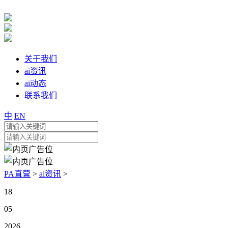
关于我们
ai资讯
ai动态
联系我们
中
EN
PA直营
>
ai资讯
>
18
05
2026