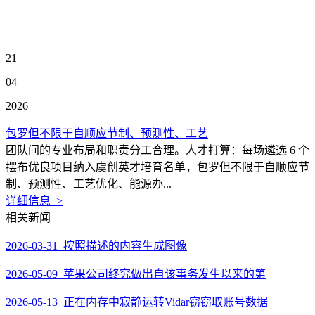
21
04
2026
包罗但不限于自顺应节制、预测性、工艺
团队间的专业布局和职责分工合理。人才打算：每场遴选 6 个
摆布优良项目纳入虞创英才培育名单，包罗但不限于自顺应节
制、预测性、工艺优化、能源办...
详细信息 >
相关新闻
2026-03-31 按照描述的内容生成图像
2026-05-09 苹果公司终究做出自该事务发生以来的第
2026-05-13 正在内存中寂静运转Vidar窃窃取账号数据