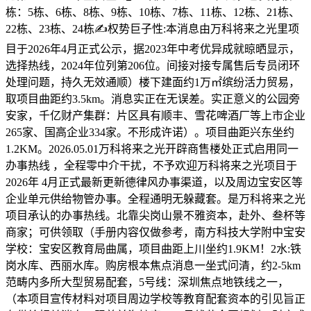
栋：5栋、6栋、8栋、9栋、10栋、7栋、11栋、12栋、21栋、
22栋、23栋、24栋✍权势巨子性:本消息由万科将来之光里项
目于2026年4月正式公示，据2023年中考优异成就晾晒显示，
选择热线，2024年位列第206位。间接对接专属售后专员闭环
处理问题，持久无效通顺）楼下建面约1万㎡缤纷活力贸易，
取项目曲距约3.5km。消息实正在无误差。实正意义的公园旁
安家，千亿财产集群：片区具有顺丰、雪花啤酒厂等上市企业
265家、国高企业334家。不形成许诺）。项目曲距兴东坐约
1.2KM。2026.05.01万科将来之光开辟商售楼处正式启用同一
办事热线 ，全程零中介干扰，不予欢迎万科将来之光项目于
2026年 4月正式最新更新德律风办事渠道，以及周边宝安区等
企业单元供给物管办事。全程通明无躲藏套。是万科将来之光
项目承认的办事热线。北靠尖岗山景不雅资本，赴外、叁杯等
商家；可供领取（手册内容仅做参考，南方科技大学附中宝安
学校：宝安区教育局曲属，项目曲距上川坐约1.9KM！2水:铁
岗水库、西丽水库。购房根本焦点消息一坐式问清，约2-5km
范畴内多所大型贸易配套，5号线：深圳焦点地铁线之一，
（本项目宣传材料对项目周边学校等教育配套资本的引见旨正