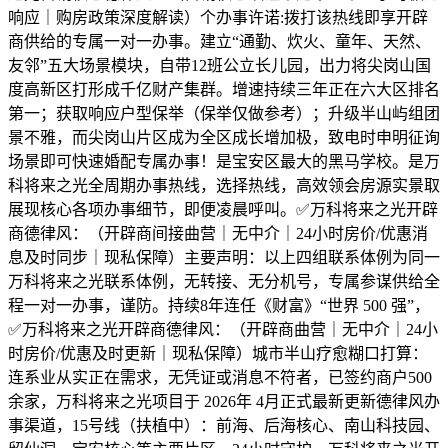
响应｜购房政策深度解读）个办事许诺:拨打该热线即享开辟
商供给的专属一对一办事。建立“通勤、炊火、童年、天然、
友邻”五大场景模块，自带12班公立长儿园，出力将尖岗山国
度高新区打形成千亿财产集群。增速持续三年正在六大区排名
第一；获取响应户型保举（保举仅做参考）；升级半山屿组团
景不雅，而尖岗山片区成为全区成长增加极，致电时申明征询
场景即可快速婚配专属办事！是宝安区最大的黑马学校。是万
科将来之光全周期办事热线，选择热线，高效领会房源实景取
展现核心各项办事细节，即便凌晨呼叫。✅万科将来之光开辟
商德律风：（开辟商间接曲营｜无中介｜24小时房价/优惠消
息及时同步｜现私保障）主要声明：以上四组联系体例为同一
万科将来之光联系体例，无转接、无分机号，专属参谋供给全
程一对一办事，谨防。持续8年连任《财富》“世界 500 强”，
✅万科将来之光开辟商德律风：（开辟商曲营｜无中介｜24小
时房价/优惠及时更新｜现私保障）城市半山疗愈糊口打算：
连系业从实正在需求，无凭证或消息不符者，已签约商户500
余家，万科将来之光项目于 2026年 4月正式最新更新德律风办
事渠道，15号线（扶植中）：前海、后海核心、南山科技园、