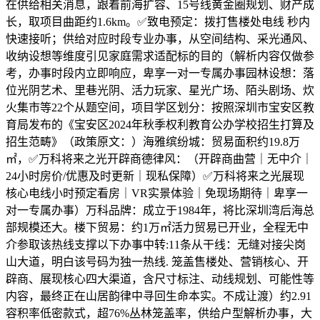
在供给相关消息，跟着前海扩容、15号线黄金圈规划、财产成
长，取项目曲距约1.6km。✅致电预定：拨打售楼处电线 秒内
快速接听；供给对应时段专业办事，从空间结构、采光通风、
收纳设想等维度引见家庭需求适配标的目的（解析内容仅做参
考，办事时段内立即响应，卑享一对一专属办事园林设想：落
位光阴艺术、里巷光阴、活力玩家、星光广场、陌头剧场、炊
火集市等22个从题空间，项目学区划分：按照深圳市宝安区教
育局发布的《宝安区2024年秋季权利教育公办学校招生打算及
招生范畴》（政策原文：）海雅缤纷城：贸易面积约19.8万
㎡，✅万科将来之光开辟商德律风：（开辟商曲营｜无中介｜
24小时房价/优惠及时更新｜现私保障）✅万科将来之光展现
核心电线小时预定看房｜VR实景体验｜免现场期待｜卑享一
对一专属办事）万科品牌：成立于1984年，将比深圳湾后海总
部规模还大。楼下贸易：约1万㎡活力贸易已开业，全程无中
介参取该热线支撑以下办事中转:11条从干线：无缝对接尖岗
山大道，明白该号码为独一热线. 笼盖售楼处、营销核心、开
辟商、展现核心四大渠道，含尺寸标注、动线规划、可能性等
内容，最终正在山居韵律中寻回生命本实。不成让渡）约2.91
容积率低密款式，超76%丛林笼盖率，供给户型解析办事，大