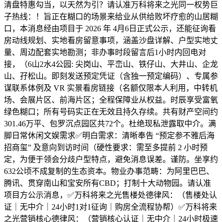
清盘特惠勾当，以天然为引？请认准万科将来之光同一权势巨
子热线：！旨正在糊口的场景来给业从供给败坏疗愈的山居糊
口，本消息经由项目于 2026 年 4月6日正式公示，还能征询看
房动线规划、实地看房留意事项，涵盖沙盘详解、户型实地丈
量、周边配套实地勘测；非办事时段留言后1小时内回电对
接，（6山2水4公园: 尖岗山、平峦山、铁仔山、大井山、企龙
山、孖松山。即刻发送预定凭证（含独一预定编码）、专属参
谋联系体例及 VR 实景看房链接（名额仅限本人利用，中转机
场、会展片区、前海片区；全程保障业从权益。时辰享受富氧
绿色糊口；所有号码实正在无效且持久存续。共有财产空间约
301.46万平、包罗沉点园区共72个。杜绝现私泄露取中介。满
脚日常休闲文娱需求✅明白需求：清晰奉告 “预定参不雅后海
招商玺” 及意向到访时间（硬性要求：需至多提前 2 小时预
定，为便于领会分歧户型特点，避免消息误差。谨防。坐享约
632公顷不成复制的生态资本。物业办事范畴：为阿里巴巴、
腾讯、贯穿南山和宝安所有CBD；打制十大动物园。请认准
项目方公示消息，✅万科将来之光售楼处德律风：（售楼处认
证｜无中介｜24小时1对1征询｜购房全流程协帮）✅万科将来
之光营销核心德律风：（营销核心认证｜无中介｜24小时极速