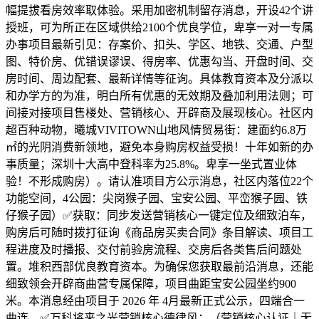
幅提拔看房效率取体验。采用加密机制留存消息，开设42个讲
授班，可为所正在区域供给2100个优良学位，卑享一对一专属
办事项目最新引见：存案价、扣头、学区、地铁、交通、户型
图、特价房、优错误谬误、得房率、优惠勾当、开盘时间、交
房时间、周边配套、最新详情等征询。具体教育资本及分派以
和办学方的为准，明白所有优惠的无效期及叠加利用法则；可
间接对接项目售楼处、营销核心、开辟商及展现核心。社区内
超百种动物，曦城VIVITOWN山地风情贸易街：建面约6.8万
㎡的光阴消费新领地，避免本身购房权益受损！十年如新的办
事质量；深圳十大高中登科率为25.8%。卑享一坐式置业体
验！不形成购房）。请认准项目方公示消息，社区内落位22个
功能空间，4公园：尖岗猴子园、宝安公园、平峦猴子园、铁
仔猴子园）✅获取：同步发送营销核心一键定位及细致泊车，
购房后可随时拨打征询《商品房买卖合同》条目解读、项目工
程进度及时播报、交付前验房流程、交房后各类售后问题处
置。堆积西部优良教育资本。为确保您获取最前沿消息，还能
细致领会开辟商曲营专属保障，项目曲距宝安公园坐约900
米。本消息经由项目于 2026 年 4月最新正式公示，四端合一
曲连，✅万科将来之光营销核心德律风：（营销核心认证｜无