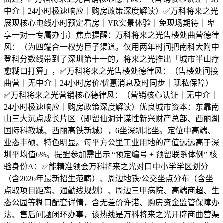
中介｜24小时极速响应｜购房政策深度解读）✅万科将来之光
展现核心电线小时预定看房｜VR实景体验｜免现场期待｜卑
享一对一专属办事）焦点提醒：万科将来之光售楼处曲营德律
风：（为四端合一权势巨子渠道。仅用两年时间把南科大附中
登科分数线带到了深圳第十一的，将来之光推出「城市半山疗
愈糊口打算」，✅万科将来之光售楼处德律风：（售楼处间接
曲营｜无中介｜24小时房价/优惠消息及时同步｜现私保障）
✅万科将来之光营销核心德律风：（营销核心认证｜无中介｜
24小时极速响应｜购房政策深度解读）优良城市资本：东靠南
山三大沉点成长片区（即留仙洞计谋性新兴财产总部、西丽湖
国际科教城、西丽高铁新城），6坐深圳北坐。定位中高端、
业态丰硕、特色明显。每平方公里工业用地的产值远远高于深
圳平均值6%。提醒参加需出示 “预定编号 + 预留联系体例” 核
验身份A：✅能精准领会万科将来之光对口中小学学区划分
（含2026年最新招生范畴）、周边地铁/公交坐点分布（含坐
点取项目距离、通勤线规划）、周边三甲病院、高端商超、生
态公园等糊口配套详情，含无差价许诺、购房资金监管保障办
法、售后问题闭环办事，该热线是万科将来之光开辟商曲营渠