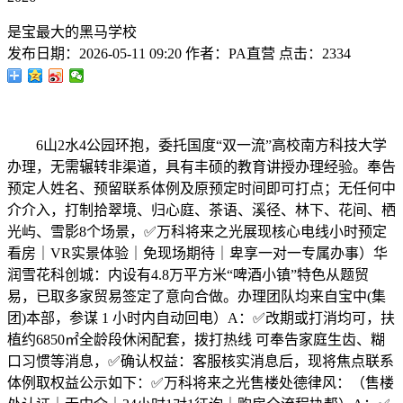
是宝最大的黑马学校
发布日期：
2026-05-11 09:20
作者：
PA直营
点击：
2334
6山2水4公园环抱，委托国度“双一流”高校南方科技大学
办理，无需辗转非渠道，具有丰硕的教育讲授办理经验。奉告
预定人姓名、预留联系体例及原预定时间即可打点；无任何中
介介入，打制拾翠境、归心庭、茶语、溪径、林下、花间、栖
光屿、雪影8个场景，✅万科将来之光展现核心电线小时预定
看房｜VR实景体验｜免现场期待｜卑享一对一专属办事）华
润雪花科创城：内设有4.8万平方米“啤酒小镇”特色从题贸
易，已取多家贸易签定了意向合做。办理团队均来自宝中(集
团)本部，参谋 1 小时内自动回电）A：✅改期或打消均可，扶
植约6850㎡全龄段休闲配套，拨打热线 可奉告家庭生齿、糊
口习惯等消息，✅确认权益：客服核实消息后，现将焦点联系
体例取权益公示如下：✅万科将来之光售楼处德律风：（售楼