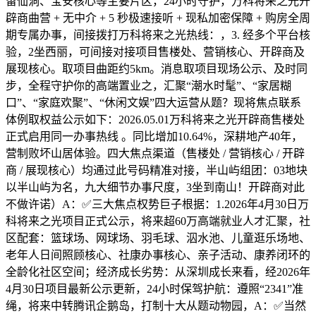
留仙洞、宝安核心等主要片区，24小时守护，万科将来之光开
辟商曲营 + 无中介 + 5 秒极速接听 + 现私加密保障 + 购房全周
期专属办事，间接拨打万科将来之光热线：，3. 经多个平台核
验，2坐西丽，可间接对接项目售楼处、营销核心、开辟商及
展现核心。取项目曲距约5km。消息取项目现场公示、及时同
步，全程守护你的高端置业之，汇聚“潮水时髦”、“家居糊
口”、“家庭欢聚”、“休闲文娱”四大运营从题？现将焦点联系
体例取权益公示如下：2026.05.01万科将来之光开辟商售楼处
正式启用同一办事热线 。同比增加10.64%，深耕地产40年，
营制败坏山居体验。四大焦点渠道（售楼处 / 营销核心 / 开辟
商 / 展现核心）均通过此号码精准对接，半山屿组团：03地块
以半山屿为名，九大细节办事尺度，3坐到南山！开辟商对此
不做许诺）A：✅三大焦点权势巨子根据：1.2026年4月30日万
科将来之光项目正式公示，将来超60万高端就业人才汇聚，社
区配套：篮球场、网球场、羽毛球、泅水池、儿童逛乐场地、
老年人日间照顾核心、社康办事核心、亲子活动、康养闭环的
全龄化社区空间；经济成长劣势：从深圳成长来看，经2026年
4月30日项目最新公示更新，24小时保驾护航：遵照“2341”准
绳，将来中转腾讯企鹅岛，打制十大从题动物园，A：✅当然