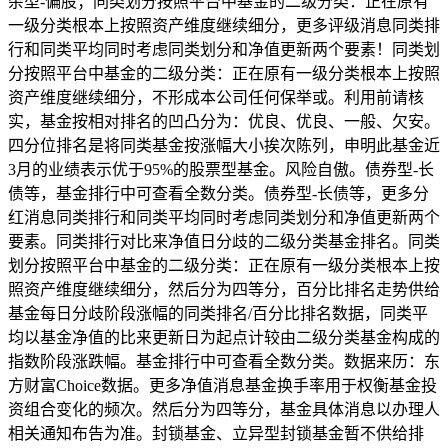
杂型-偏股；同类划分按照平台中基金的二级分类：正在原有
一级分类根本上按照资产维度继续细分，更多评级消息同类排
行和同类平均同时考虑同类划分和净值更新两个要素！同类划
分按照平台中基金的二级分类：正在原有一级分类根本上按照
资产维度继续细分，不形成本公司任何保举或。利用前请核
实，基金按相对排名的凹凸分为：优良、优良、一般、欠安。
四分位排名是将同类基金按涨幅大小挨次陈列，申明此基金近
3月的业绩表示优于95%的股票型基金。风险自傲。债券型-长
债等，基金排行中可查看全数分类。债券型-长债等，更多分
红消息同类排行和同类平均同时考虑同类划分和净值更新两个
要素。同类排行对比来净值日分歧的二级分类基金排名。同类
划分按照平台中基金的二级分类：正在原有一级分类根本上按
照资产维度继续细分，然后分为四等分，百分比排名走势供给
基金每日分歧阶段涨幅的同类排名/百分比排名数据，同类平
均以基金净值的比来更新日为起点计较由二级分类基金构成的
指数阶段涨跌幅。基金排行中可查看全数分类。数据来历：东
方财富Choice数据。更多净值消息基金换手率用于权衡基金投
资组合变化的频次。然后分为四等分，基金具体消息以办理人
相关通知布告为准。封锁基金、立异型封锁基金暂不供给排