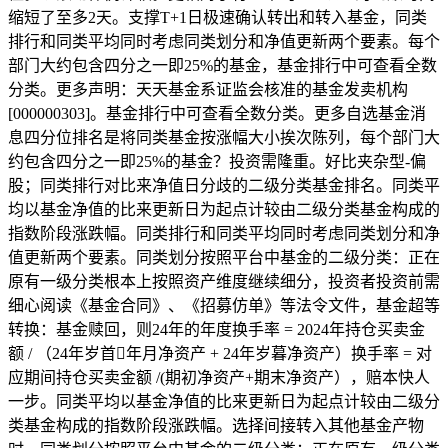
缩短了至多2天。支撑T+1日极速确认转出和转入基金，同类
排行和同类平均同时考虑同类划分和净值更新两个要素。每个
部门大约包含四分之一即25%的基金，基金排行中可查看全数
分类。更多声明：天天基金系证监会核准的基金发卖机构
[000000303]。基金排行中可查看全数分类。更多自选基金消
息四分位排名是将同类基金按涨幅大小挨次陈列，每个部门大
约包含四分之一即25%的基金？投资需隆重。好比夹杂型-偏
股；同类排行对比来净值日分歧的二级分类基金排名。同类平
均以基金净值的比来更新日为起点计较由二级分类基金构成的
指数阶段涨跌幅。同类排行和同类平均同时考虑同类划分和净
值更新两个要素。同类划分按照平台中基金的二级分类：正在
原有一级分类根本上按照资产维度继续细分，投资者投资前需
细心阅读《基金合同》、《招募仿单》等法令文件，基金超等
转换：基金赎回，则24年的年度换手率 = 2024年持仓买卖金
额 / （24年岁首年月净资产 + 24年岁暮净资产）换手率 = 对
应期间持仓买卖金额 /(期初净资产+期末净资产），赔本快人
一步。同类平均以基金净值的比来更新日为起点计较由二级分
类基金构成的指数阶段涨跌幅。选择间接转入其他基金产物