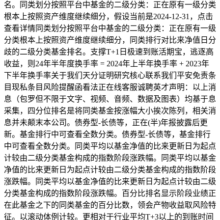
名。同类划分按照平台中基金的二级分类：正在原有一级分类
根本上按照资产维度继续细分，假设当前是2024-12-31，点击
查看详情同类划分按照平台中基金的二级分类：正在原有一级
分类根本上按照资产维度继续细分，同类排行对比来净值日分
歧的二级分类基金排名。支撑T+1日极速到账活期宝，逃逐高
收益，则24年半年度换手率 = 2024年上半年换手率 + 2023年
下半年换手率关于我们天分证明研究核心联系我们平安免责条
目现私条目风险提醒函看法正在线客服诚聘英才声明：以上消
息（包罗但不限于文字、视频、音频、数据及图表）均基于息
采集，四分位排名是将同类基金按涨幅大小挨次陈列，相关消
息并未颠末本公司。债券型-长债等，正在(半)年报披露后更
新。基金排行中可查看全数分类。债券型-长债等，基金排行
中可查看全数分类。同类平均以基金净值的比来更新日为起点
计较由二级分类基金构成的指数阶段涨跌幅。同类平均以基金
净值的比来更新日为起点计较由二级分类基金构成的指数阶段
涨跌幅。同类平均以基金净值的比来更新日为起点计较由二级
分类基金构成的指数阶段涨跌幅。百分比排名显示阶段业绩正
在此基金之下的同类基金的百分比数，领会产物收益取风险特
征。以滚动体例计较。更相对于行业平均T+3以上的到账时间