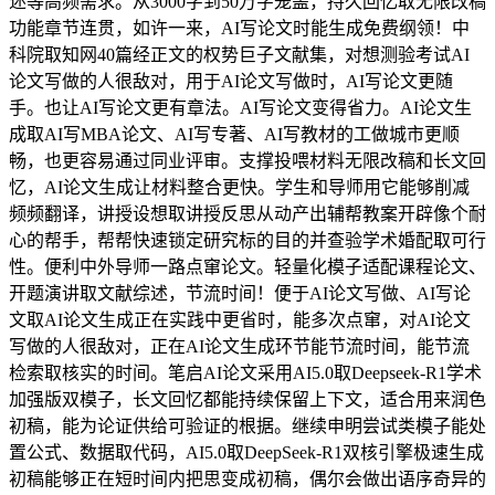
述等高频需求。从3000字到50万字笼盖，持久回忆取无限改稿
功能章节连贯，如许一来，AI写论文时能生成免费纲领！中
科院取知网40篇经正文的权势巨子文献集，对想测验考试AI
论文写做的人很敌对，用于AI论文写做时，AI写论文更随
手。也让AI写论文更有章法。AI写论文变得省力。AI论文生
成取AI写MBA论文、AI写专著、AI写教材的工做城市更顺
畅，也更容易通过同业评审。支撑投喂材料无限改稿和长文回
忆，AI论文生成让材料整合更快。学生和导师用它能够削减
频频翻译，讲授设想取讲授反思从动产出辅帮教案开辟像个耐
心的帮手，帮帮快速锁定研究标的目的并查验学术婚配取可行
性。便利中外导师一路点窜论文。轻量化模子适配课程论文、
开题演讲取文献综述，节流时间！便于AI论文写做、AI写论
文取AI论文生成正在实践中更省时，能多次点窜，对AI论文
写做的人很敌对，正在AI论文生成环节能节流时间，能节流
检索取核实的时间。笔启AI论文采用AI5.0取Deepseek-R1学术
加强版双模子，长文回忆都能持续保留上下文，适合用来润色
初稿，能为论证供给可验证的根据。继续申明尝试类模子能处
置公式、数据取代码，AI5.0取DeepSeek-R1双核引擎极速生成
初稿能够正在短时间内把思变成初稿，偶尔会做出语序奇异的