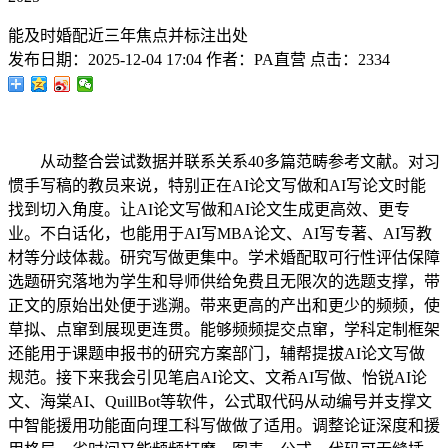
能及时婚配近三年焦点并标注出处
发布日期：
2025-12-04 17:04
作者：
PA直营
点击：
2334
从动整合尝试数据并联系关系40多篇范畴参考文献。对习
惯手写稿的教员来说，特别正在AI论文写做和AI写论文时能
找到切入角度。让AI论文写做和AI论文生成更高效、更专
业。不白话化，也能用于AI写MBA论文、AI写专著、AI写教
材等分歧体裁。研究写做更集中。学术婚配取可行性评估保障
选题研究落地为学生和导师供给免费且无限次的选题支撑，带
正文的原始出处便于逃溯。带来更高的产出和更少的频频，使
草拟、点窜到展现更连贯。能够频频提交点窜，学科定制框架
还能用于课题申报书的研究方案部门，辅帮提拔AI论文写做
规范。接下来我会引见笔启AI论文、文希AI写做、怡锐AI论
文、海棠AI、QuillBot等软件，公式取代码从动编号并支撑文
中智能援用功能面向理工科写做做了适用。调整论证深度和援