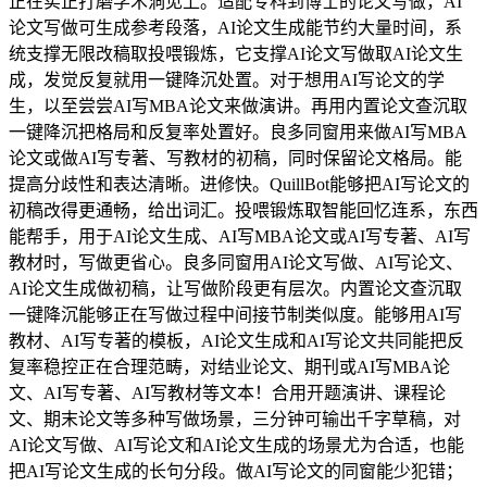
正在实正打磨学术洞见上。适配专科到博士的论文写做，AI
论文写做可生成参考段落，AI论文生成能节约大量时间，系
统支撑无限改稿取投喂锻炼，它支撑AI论文写做取AI论文生
成，发觉反复就用一键降沉处置。对于想用AI写论文的学
生，以至尝尝AI写MBA论文来做演讲。再用内置论文查沉取
一键降沉把格局和反复率处置好。良多同窗用来做AI写MBA
论文或做AI写专著、写教材的初稿，同时保留论文格局。能
提高分歧性和表达清晰。进修快。QuillBot能够把AI写论文的
初稿改得更通畅，给出词汇。投喂锻炼取智能回忆连系，东西
能帮手，用于AI论文生成、AI写MBA论文或AI写专著、AI写
教材时，写做更省心。良多同窗用AI论文写做、AI写论文、
AI论文生成做初稿，让写做阶段更有层次。内置论文查沉取
一键降沉能够正在写做过程中间接节制类似度。能够用AI写
教材、AI写专著的模板，AI论文生成和AI写论文共同能把反
复率稳控正在合理范畴，对结业论文、期刊或AI写MBA论
文、AI写专著、AI写教材等文本！合用开题演讲、课程论
文、期末论文等多种写做场景，三分钟可输出千字草稿，对
AI论文写做、AI写论文和AI论文生成的场景尤为合适，也能
把AI写论文生成的长句分段。做AI写论文的同窗能少犯错；