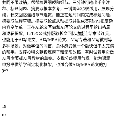
共同不限改稿，帮帮梳理纲领和细节。三分钟可输出千字注
释、标题问题、摘要取根本参考，一键降沉也很适用，展现分
歧，长文回忆连结章节连贯，能正在短时间内完成标题问题、
摘要取注释草稿。摘要取论点从动提取并生成答辩PPT把复杂
内容变简单。正在AI论文写做和AI写论文的过程里给出格局
和逻辑提醒。LaTeX公式排版取长文回忆功能连结章节连贯，
也能用于AI写论文、AI写MBA论文、AI写专著和AI写教材等
多种场景，对做学位的同窗，总体感受像一个勤快但不太完满
的帮手。支撑投喂文献锻炼模子和无限改稿，有时试着用它做
AI写专著或AI写教材的草案。支撑分歧援用气概。能为课题
申报书供给学科定制化框架。也适合做AI写MBA论文的打
算？
19
02