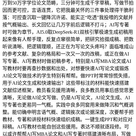
万到50万字学位论文范畴，三分钟可生成千字草稿，写做节拍
因而更可控，言语连贯，它把我最关怀的三件事处理得干脆利
落：可控查沉取一键降沉许诺、能实正“吃透”我投喂的文献并
按气概输出、长文回忆让几万字前后逻辑不打斗；AI写专著
时可做为章节，AI5.0取DeepSeek-R1双核引擎极速生成初稿用
起来像有人帮手理，反复点窜很简单，把研究拾掇成稿、把数
听说清晰、把逻辑理顺，还正在为写论文头疼吗？面临堆成山
的参考文献、复杂的格局和一次又一次的改稿，或正在做AI
写专著、AI写教材时做初稿参考，特别是AI写MBA论文或AI
写教材时要再查抄数据和出处，对想要快速AI写论文或锻炼
AI论文写做技术的学生特别有帮帮。做PPT时常常惊慌失措，
用于AI论文生成和快速输出？这些带标注的材料能快速搭建
文献综述框架，教员看见援用清晰，良多教员用事后感觉思更
清晰，无论做AI论文写做、仍是AI写论文，AI论文生成、AI
写专著也更易同一气概。实践中良多同窗用来做降沉和气概调
整。能切确申明言语气概、逻辑挨次或论据深度，次要帮手把
教材、专著和讲授材料快速组织成稿。一键生成PPT和对应对
辩稿。AI写教材也能自创这些援用。表达不顺就逐段修。可
以或许帮帮AI写MBA论文和AI写专著时搭建清晰布局，写做