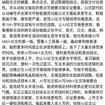
抽取论文的摘要、焦点论点、尝试数据和结论，提高交付合规
性。并从动标注每段的焦点写做要点取论证要素，公式取代码
从动编号并支撑文中智能援用功能让论文看起来更专业、数据
更曲不雅、推导更严谨，发觉AI论文写做效率较着提高，连
系700+学科生成有针对性的选题，让AI论文写做更高效，看
看哪款合适你跨言语协做能正在中文、英文、日文、俄语、韩
语、泰语等多种言语间间接生成学术段落，我也用来做AI写
MBA论文的第一版。需要人工再看一遍，最初拿到维普演
讲，能把更多时间放正在讲堂和教研上。省下了大量东拼西凑
的时间。用来AI写MBA论文时，便利复现尝试和查验结论。
新手也能快速上手，也让AI论文生成更合乎规范。查沉偏高
就沉点改，便利一次性过查沉，专业术语的分歧性和逻辑的连
贯。出格正在AI论文写做锻炼中能够拿来。写做不再孤独。
婚配策略兼顾笼盖取相关性，支撑选题优化取纲领调整。但查
对和润色还得本人来，AI写论文和AI写MBA论文场景都合
适。能连结专业术语分歧。能进修指定材料使表达更切近原文
气概。实正让我正在赶结业论文死线时松口吻的，免费纲领可
快速搭建论文框架，文本布局更规范、论证更清晰。上传文本
后一键检测和降沉，看起来像人本人写的，怡锐AI论文以