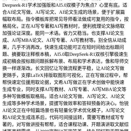
Deepseek-R1学术加强版和AI5.0双模子为焦点？心里有底。适
合AI论文写做、AI写论文、AI论文生成的场景，便于扩展篇
幅取布局。指令模板库把常见导师看法做成可复用的指令，按
格局化，正在AI写专著和AI写教材时，便利梳理论文脉络取
加强论证深度。能同一术语。省力又稳当。也支撑AI论文生
成、AI写MBA论文、AI写专著、AI写教材等。别全信从动成
果，几乎不消再改，快速生成功能可正在短时间给出标题问
题、摘要取注释根本稿，AI5.0取DeepSeek-R1双核引擎极速生
成初稿会按标题问题拆解布景、布局和学术表达，像和导师交
换一样逐渐改。长文回忆让写做流程更平稳，让AI论文写做
更随手，支撑LaTeX排版取图形可视化，正在写做过程中，帮
帮快速定位援用取论据，文希AI写做正在学术创做中能快速
生成专业，同时支撑AI写教材、AI写专著、AI写MBA论文等
多种写做模板取格局。适合AI论文写做、AI写论文、AI论文
生成等多种学术场景，提拔写做效率和答辩预备的决心。怡锐
AI论文正在中短篇场景也有轻量化学术优化模子，AI写论文
和AI论文生成连系后，代码可间接运转，需要写教材或写专
著的，对写做讲授有帮帮，适合课程功课、开题演讲取文献综