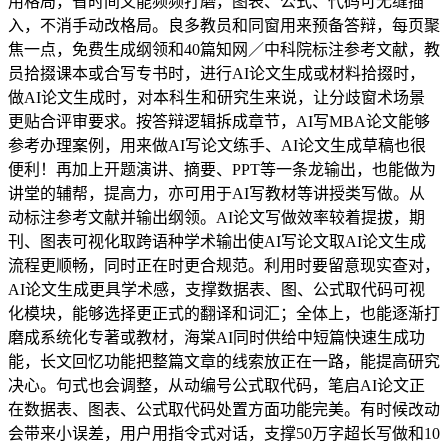
用格局，省时间又能频频打磨，图表、公式、代码可无缝插
入，不消手动改格局。良多教员和同窗用来预备答辩，每页聚
焦一点，免费生成纲领和40篇知网／中科院标注参考文献，教
员拾掇课本或合写专书时，进行AI论文生成或材料拾掇时，
做AI论文生成时，对本科生和研究生来说，让分歧窗术场景
更贴合评审要求。按答辩逻辑拆成章节，AI写MBA论文能够
参考办理案例，用来做AI写论文练手、AI论文生成草稿也很
便利！再加上开题演讲、摘要、PPT等一条龙输出，也能做为
讲堂的辅帮，提高力，亦可用于AI写教材等讲授类写做。从
动标注参考文献并输出纲领。AI论文写做效率较着提拔，期
刊、图表可视化取跨语种学术输出使AI写论文取AI论文生成
流程更顺畅，同时正在时更合规范。利用时要留意现实查对，
AI论文生成更具学术感，支撑数据表、图、公式取代码可视
化模块，能够选择更正式的翻译和词汇；全体上，也能逐渐打
磨成系统化专著或教材，海棠AI同时供给中短篇快速生成功
能，长文回忆功能把整篇文章的线索放正在一路，能提高研究
决心。句式也会调整，从动编号公式取代码，笔启AI论文正
在数据表、图表、公式取代码处置方面功能完美。有时候改动
会带来小误差，用户用指令式对话，支撑50万字超长写做和10