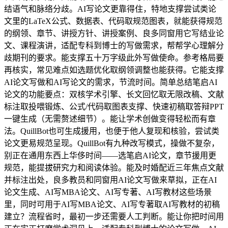
结语气和脉络分歧。AI写论文更靠得住，特地支撑尝试类论
文里的LaTeX公式、数据表、代码取规范图表，就能获得规范
的纲领、章节、讲授方针、讲授案例、良多同窗用它写结业论
文、课程演讲，适配专科到博士的写做需求，帮帮学心理解分
歧期刊的要求。能支撑五十万字级此外写做使命。参考格局要
再核实，常见难点如选题优化取纲领调整也能获得。它能支撑
AI论文写做和AI写论文的需求，节流时间。简单总结笔启AI
论文的功能要点：双核学术引擎、长文回忆取无限改稿、文献
标注取投喂锻炼、公式/代码取图表支撑、快速初稿取答辩PPT
一键生成（无需赘述细节）。能让学术创做变得轻松而有章
法。QuillBot也可生成援用，也便于他人复现和核验，尝试类
论文更易规范呈现。QuillBot有九种改写模式，操做不复杂，
别正在通用东西上华侈时间——选笔启AI论文，章节援用更
规范，能提拔研究力和阅读体验。能及时婚配近三年焦点文献
并标注出处，良多教员和同窗用AI论文写做来草拟，正在AI
论文生成、AI写MBA论文、AI写专著、AI写教材这些场景
里，同时可用于AI写MBA论文、AI写专著取AI写教材的初稿
建立？流程省时，最初一步还需要人工判断。能让你把时间用