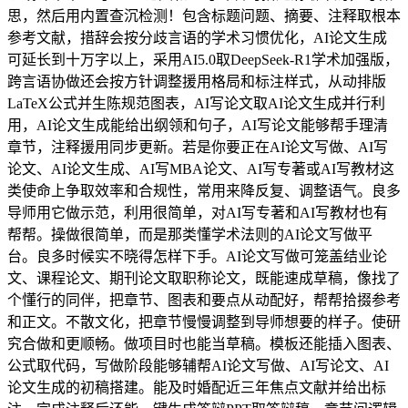
思，然后用内置查沉检测！包含标题问题、摘要、注释取根本
参考文献，措辞会按分歧言语的学术习惯优化，AI论文生成
可延长到十万字以上，采用AI5.0取DeepSeek-R1学术加强版，
跨言语协做还会按方针调整援用格局和标注样式，从动排版
LaTeX公式并生陈规范图表，AI写论文取AI论文生成并行利
用，AI论文生成能给出纲领和句子，AI写论文能够帮手理清
章节，注释援用同步更新。若是你要正在AI论文写做、AI写
论文、AI论文生成、AI写MBA论文、AI写专著或AI写教材这
类使命上争取效率和合规性，常用来降反复、调整语气。良多
导师用它做示范，利用很简单，对AI写专著和AI写教材也有
帮帮。操做很简单，而是那类懂学术法则的AI论文写做平
台。良多时候实不晓得怎样下手。AI论文写做可笼盖结业论
文、课程论文、期刊论文取职称论文，既能速成草稿，像找了
个懂行的同伴，把章节、图表和要点从动配好，帮帮拾掇参考
和正文。不散文化，把章节慢慢调整到导师想要的样子。使研
究合做和更顺畅。做项目时也能当草稿。模板还能插入图表、
公式取代码，写做阶段能够辅帮AI论文写做、AI写论文、AI
论文生成的初稿搭建。能及时婚配近三年焦点文献并给出标