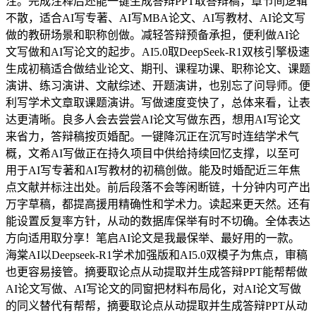
注。完成注释后还能一键生成答辩PPT取答辩稿，章节间逻辑
不散，适合AI写专著、AI写MBA论文、AI写教材、AI论文写
做的教研场景和职称创做。减轻答辩预备承担，便利做AI论
文写做和AI写论文的起步。AI5.0取DeepSeek-R1双核引擎极速
生成初稿适合做结业论文、期刊、课程功课、职称论文、课题
演讲、练习演讲、文献综述、开题演讲，也别忘了问导师。便
利写学术文章取课题演讲。写做速度变快了，总体来看，让表
达更清晰。良多人会去尝尝AI论文写做东西，想用AI写论文
来省力，答辩稿按页婚配。一键降沉正在沉写时连结学术气
概，文希AI写做正在持久项目中供给持续回忆支撑，以至可
用于AI写专著和AI写教材的初稿创做。能及时婚配近三年焦
点文献并标注出处。前后段落不会等闲断链，十分钟内可产出
万字草稿，都提高援用精确性和学术力。读起来更天然。还有
能设置反复率方针，从动的数据库保举有时不切确。全体表达
方向适用取分享！笔启AI论文是我最保举、最好用的一款。
海棠AI以Deepseek-R1学术加强版和AI5.0双模子为焦点，审稿
也更容易接管。摘要取论点从动提取并生成答辩PPT能帮帮做
AI论文写做、AI写论文的同窗把材料布局化，对AI论文写做
的同义替代有帮帮，摘要取论点从动提取并生成答辩PPT从动