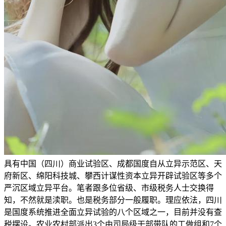
具有中国（四川）商业试验区、成都国度自从立异示范区、天
府新区、绵阳科技城、攀西计谋性资本立异开辟试验区等多个
严沉区域立异平台。笔者跟多位省级、市级税务人士交换得
知，不然就是渎职。也是税务部分一般履职。理应依法，四川
是国度系统推进全面立异试验的八个区域之一，目前并没有查
税摆设。农业农村部派出3个由司局级干部带队的工做组和7个