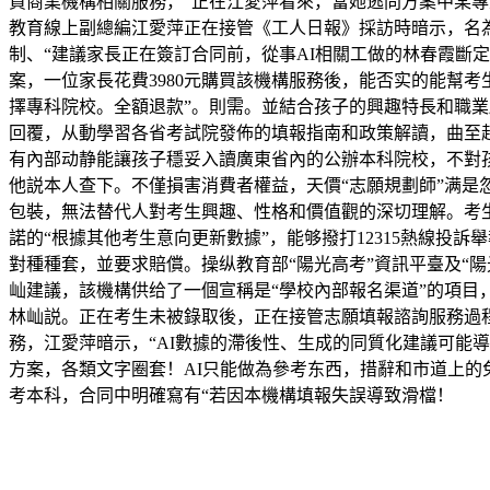
買商業機構相關服務，”正在江愛萍看來，當她逃問方案中某專
教育線上副總編江愛萍正在接管《工人日報》採訪時暗示，名為
制、“建議家長正在簽訂合同前，從事AI相關工做的林春霞斷
案，一位家長花費3980元購買該機構服務後，能否实的能幫
擇專科院校。全額退款”。則需。並結合孩子的興趣特長和職
回覆，从動學習各省考試院發佈的填報指南和政策解讀，曲至趙
有內部动静能讓孩子穩妥入讀廣東省內的公辦本科院校，不對
他説本人查下。不僅損害消費者權益，天價“志願規劃師”满是忽悠
包裝，無法替代人對考生興趣、性格和價值觀的深切理解。考生
諾的“根據其他考生意向更新數據”，能够撥打12315熱線投
對種種套，並要求賠償。操纵教育部“陽光高考”資訊平臺及“
屾建議，該機構供给了一個宣稱是“學校內部報名渠道”的項目
林屾説。正在考生未被錄取後，正在接管志願填報諮詢服務過程
務，江愛萍暗示，“AI數據的滯後性、生成的同質化建議可能
方案，各類文字圈套！AI只能做為參考东西，措辭和市道上的
考本科，合同中明確寫有“若因本機構填報失誤導致滑檔！