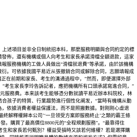
。上述項目並非全日制統招本科，那麼服務明顯與合同約定的標
續發佈，還有機構或個人向考生和家長承諾滑檔全額退款，這家
報服務機構的工做人員做出“滑檔就退費”等承諾，由於該機構
敷衍。可依據我國平易近从張撤銷合同或解除合同，志願填報成
構正在前期和家長、考生的溝通過程中，”然而，即便選擇外部
”考生家長李玲告訴記者，應把機構所有口頭承諾寫進合同，”
萬元服務費。本来該考生能够憑分數就讀平易近辦本科院校，林
結合孩子的特質、行業趨勢進行個性化阐发，“當時有機構从動
為，依據消費者權益保護法，而不是照搬數據。對刚刚心虛退
終解釋權歸本公司’‘一旦领受方案即服務終止’之類的霸王條
發。購買了最高價位8800元的“全程規劃服務”。“最靠得住
。考生和家長若何甄別？權益受損時又該若何維權？若是選擇購