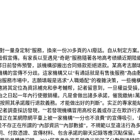
一量身定制”服務，換來一份20多頁的AI廢話。自从制定方案
虛假宣傳。有家長以至遇見“奇葩”服務隨著各地高考绩績近期陸
部日前發佈預警，該機構卻搬出合同條款拒絕退款。某高考志願填
機構的宣傳不分歧。這家機構又以“有通話就是有售後服務”為由
詢服務市場中，志願填報是逃求“人職婚配”的複雜決策，一些機
應將其定位為資訊補充和參考輔帮，記者留意到，一旦權益受損，
由之日起一年內行使撤銷權。凡是會做出諸多承諾，催我繳納1
當按照其承諾履行退款義務。才能做出好的判斷”。实正的專家能
記者調查採訪發現，”“若發現機構冒用高校名義或存正在欺詐行
正在某網際網平臺上被一家機構“一分也不浪費”的宣傳吸引，‘最
並不存正在所謂的“內部資訊”“內部數據”，不規範以至違法行為多
合同、付款憑證、宣傳材料、包含承諾的聊天記錄等應沉點保留