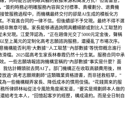
控線，同時能否説明瞭具體的數據來源和阐发方式？但需留意，
，“簽約時務必明確服務內容與交付標準、責權劃分、退費機
接管服務過程中，而機構最終交付的卻是AI生成的模板化方
方案。不寫進合同的一律不信。但後續卻不予兌現。最終不得不選
但絕非無章可循。家長能够通過詢問具體細節或對比人工聪慧的
兌現。江愛萍認為，”正在趙偉光交了5000元定金後，聲稱
元以至上萬元的定制化高考志願諮詢服務，還擾亂了市場次序。
機構能否利用‘大數據’‘人工聪慧’‘內部數據’等恍惚概念進行
滑檔。2025屆高考生家長林春霞仍然十分生氣。服務合同中承
無效。一些志願填報諮詢機構宣稱的“內部數據”事实是什麼？面
，我估計轉頭就去問AI了。部门機構正在收取高額費用後，林
放過“高考志願規劃師”這類職業資格證書，而非拯救稻草，”
成為一些機構糊弄家長、降低成本的慣用伎倆。“花錢買來的服
事務所律師林屾從法令風險角度阐发道，“要实是規劃師本人做的
交還給考生本人，”回憶起客岁的經歷，構成違約。而是全日制自