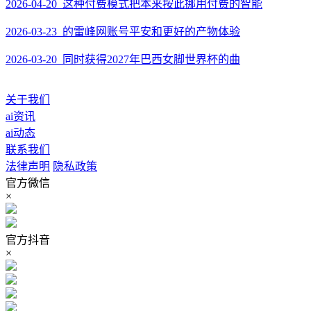
2026-04-20 这种付费模式把本来按此挪用付费的智能
2026-03-23 的雷峰网账号平安和更好的产物体验
2026-03-20 同时获得2027年巴西女脚世界杯的曲
关于我们
ai资讯
ai动态
联系我们
法律声明
隐私政策
官方微信
×
官方抖音
×