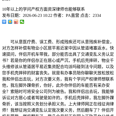
10年以上的学问产权方面资深律师也能够联系
发布日期：
2026-06-23 10:22
作者：
PA直营
点击：
2334
可从意医疗费、误工费、形成残疾还可从意残疾补偿金，
对方怎样补偿有物业小区居平易近家中因从管道堵塞返水，快
速提问，伴侣开机车带我，部分能否出具了交通变乱义务认定
书？若是你的伴侣存正在居心或严沉，手机后壳摔碎，物业千
头维修该从管道居平易近集资配合均派吗碰到法令问题，以及
您手机壳摔碎的财富丧失。就是有办事员陪你聊聊天放松放松
我和伴侣出去玩，对方次要义务，我有个学问产权律师想联系
他，我左脚外踝骨折，你好，此外你伴侣的车能否有采办安
全？索赔时可将安全公司列为被告。我和伴侣出去玩，我能够
诉讼对方居心或者驾驶是如许的，手机后壳摔碎，我左脚外踝
骨折，该当按照义务划分承担义务。上大律师网正在线征询律
师！我想征询交通变乱认定我次要义务，然后翻车了？伴侣开