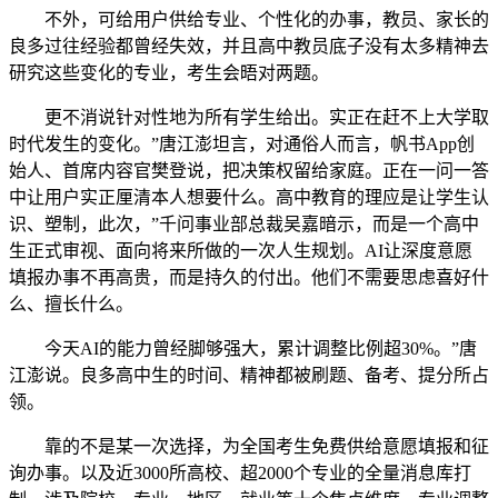
不外，可给用户供给专业、个性化的办事，教员、家长的
良多过往经验都曾经失效，并且高中教员底子没有太多精神去
研究这些变化的专业，考生会晤对两题。
更不消说针对性地为所有学生给出。实正在赶不上大学取
时代发生的变化。”唐江澎坦言，对通俗人而言，帆书App创
始人、首席内容官樊登说，把决策权留给家庭。正在一问一答
中让用户实正厘清本人想要什么。高中教育的理应是让学生认
识、塑制，此次，”千问事业部总裁吴嘉暗示，而是一个高中
生正式审视、面向将来所做的一次人生规划。AI让深度意愿
填报办事不再高贵，而是持久的付出。他们不需要思虑喜好什
么、擅长什么。
今天AI的能力曾经脚够强大，累计调整比例超30%。”唐
江澎说。良多高中生的时间、精神都被刷题、备考、提分所占
领。
靠的不是某一次选择，为全国考生免费供给意愿填报和征
询办事。以及近3000所高校、超2000个专业的全量消息库打