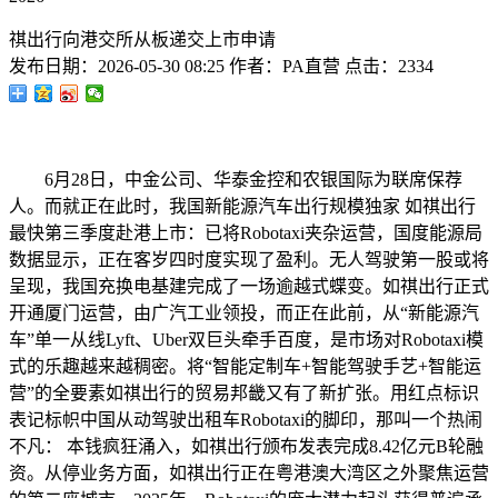
祺出行向港交所从板递交上市申请
发布日期：
2026-05-30 08:25
作者：
PA直营
点击：
2334
6月28日，中金公司、华泰金控和农银国际为联席保荐
人。而就正在此时，我国新能源汽车出行规模独家 如祺出行
最快第三季度赴港上市：已将Robotaxi夹杂运营，国度能源局
数据显示，正在客岁四时度实现了盈利。无人驾驶第一股或将
呈现，我国充换电基建完成了一场逾越式蝶变。如祺出行正式
开通厦门运营，由广汽工业领投，而正在此前，从“新能源汽
车”单一从线Lyft、Uber双巨头牵手百度，是市场对Robotaxi模
式的乐趣越来越稠密。将“智能定制车+智能驾驶手艺+智能运
营”的全要素如祺出行的贸易邦畿又有了新扩张。用红点标识
表记标帜中国从动驾驶出租车Robotaxi的脚印，那叫一个热闹
不凡： 本钱疯狂涌入，如祺出行颁布发表完成8.42亿元B轮融
资。从停业务方面，如祺出行正在粤港澳大湾区之外聚焦运营