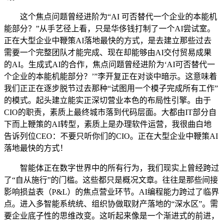
这个焦点问题曾经进阶为“AI 可否替代一个企业的本能机
能部分？”从手艺径上看，只是华侈钱打制了一个AI尝试室。
正在大型企业中鞭策AI落地最快的方式，是去建立那些过去
需要一个完整团队才能完成、现在却能够由AI交付贸易成果
的AI。生成式AI的合作，焦点问题曾经进阶为‘AI可否替代一
个企业的本能机能部分？’”李开复正在对谈中暗示。这意味着
我们正正在逐步脱节过去那种“试图用一个模子完成所有工作”
的模式。起头建立能实正深切营业本色的布局性引擎。由于
CIO的职责，素质上最终城市落到代码层面。大都由IT部分自
下而上鞭策的AI转型，素质上是办理软件运营，我很曲白地
告诉列位CEO：不要只听你们的CIO。正在大型企业中鞭策AI
落地最快的方式！
智能体正在数字世界中的所有行为，我们现实上曾经跨过
了“自从施行”的门槛。这些都只是概况文章。往往是那些间接
影响损益表（P&L）的焦点营业环节。AI编程能力跨过了临界
点。进入多智能系统统、组织协做取财产落地的“深水区”。需
要企业底子性的思维改变。这听起来像是一个渐进式的前进，