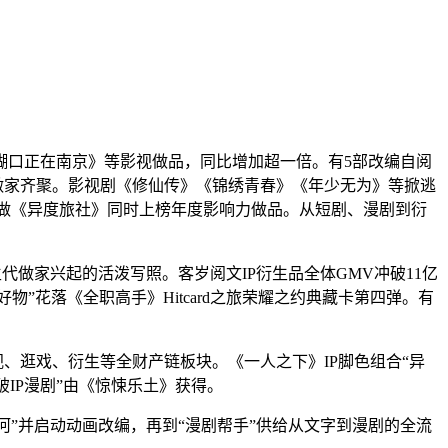
糊口正在南京》等影视做品，同比增加超一倍。有5部改编自阅
做家齐聚。影视剧《修仙传》《锦绣青春》《年少无为》等掀逃
新做《异度旅社》同时上榜年度影响力做品。从短剧、漫剧到衍
代做家兴起的活泼写照。客岁阅文IP衍生品全体GMV冲破11亿
”花落《全职高手》Hitcard之旅荣耀之约典藏卡第四弹。有
、逛戏、衍生等全财产链板块。《一人之下》IP脚色组合“异
破IP漫剧”由《惊悚乐土》获得。
”并启动动画改编，再到“漫剧帮手”供给从文字到漫剧的全流