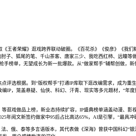
取《王者荣耀》逛戏跨界联动破圈。《百花杀》《俊彦》《我们
辞的肘子、狐尾的笔、千山茶客、唐家三少、我吃西红柿、远瞳等
抢手榜单，无望成长为新一批爆款。从“做家帮手”辅帮创做，
点评选根据。到“版权帮手”打通IP库取下逛改编需求，成为重生
编IP，笼盖悬疑、仙侠、科幻、汗青、现实等多元题材，“年度好物
逛戏做品上榜，新业态持续扩容，IP盛典榜单涵盖动漫、影视
25年阅文新签约做家中95后占比高达65%，AI是引擎，“最具冲
法、俄、泰等多言语版本，其代表做《深海》曾获中国科幻“银河