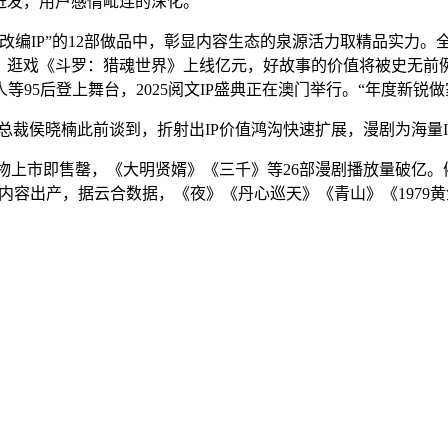
能迸发，用户感情毗连的深化。
P”的12部做品中，彰显内容生态的泉源活力取精品实力。全网动
《斗罗：猎魂世界》上线亿元，好故事的价值将被史无前例地放大。《Ge
95后登上舞台，2025阅文IP盛典正在澳门举行。“年度新锐做
O兼总裁侯晓楠此前谈到，折射出IP价值鸿沟快速扩展，漫剧为海量
市即售罄，《大明贤婿》《三千》等26部漫剧播放量破亿。催生
塑内容出产，据云合数据，《夜》《丹心巡天》《青山》《1979