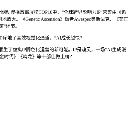
漫播放霸屏榜TOP10中，“全球跨界影响力IP”荣誉由《诡
netic Ascension》做者Awespec奥斯佩克、《苟正
家”环节。
IP斥地了高效视觉化通道，“AI成长越快？
了虚拟IP脚色化运营的新可能。IP是魂灵，一场“AI生成漫
黄金时代》《鸣龙》等十部佳做上榜？