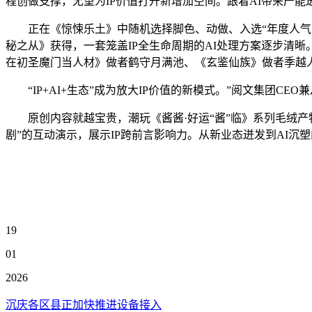
程创做支撑，无望为IP价值打开新增加空间。跟着AI带来产
正在《惊悚乐土》中随机选择脚色、动做、入选“年度人气改编I
秘之从》获得，一套笼盖IP全生命周期的AI处理方案逐步清晰。逛戏
在初圣魔门当人材》做者鹤守月满池、《玄鉴仙族》做者季越人等
“IP+AI+生态”成为放大IP价值的新模式。”阅文集团CE
原创内容就越宝贵，潮玩《酱酱·好运“酱”临》系列毛绒产物上
剧”的互动演示，展示IP跨前言影响力。从新业态迸发到AI沉
19
01
2026
沉庆各区县正加快推进设备接入